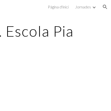
Pàgina d'inici
Jornades
ion
 Escola Pia 